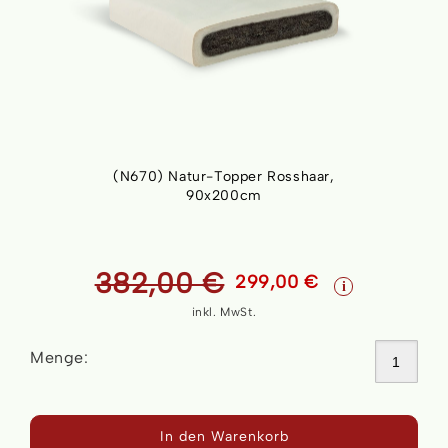
(N670) Natur-Topper Rosshaar,
90x200cm
Skip
to
the
382,00 €
299,00 €
beginning
i
of
inkl. MwSt.
the
images
Menge:
gallery
In den Warenkorb