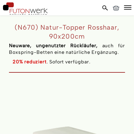
(N670) Natur-Topper Rosshaar,
90x200cm
Neuware, ungenutzter Rückläufer,
auch für
Boxspring-Betten eine natürliche Ergänzung.
20
%
reduziert
. Sofort verfügbar.
Skip
to
the
end
of
the
images
gallery