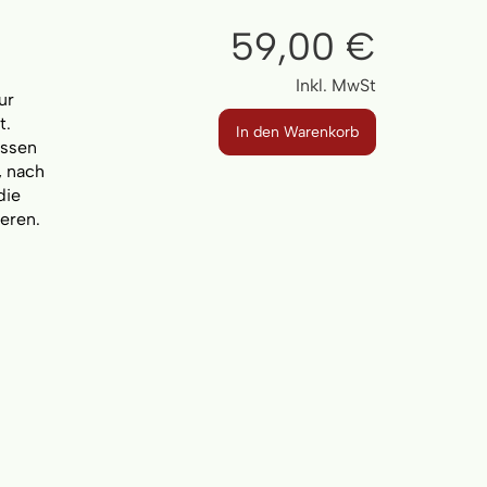
59,00 €
Inkl. MwSt
ur
t.
In den Warenkorb
üssen
, nach
die
ieren.