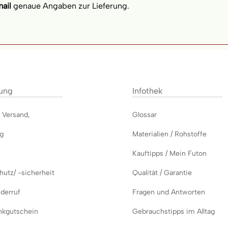
ail
genaue Angaben zur Lieferung.
lung
Infothek
,
Versand
,
Glossar
ng
Materialien / Rohstoffe
Kauftipps / Mein Futon
utz/ -sicherheit
Qualität / Garantie
derruf
Fragen und Antworten
kgutschein
Gebrauchstipps im Alltag