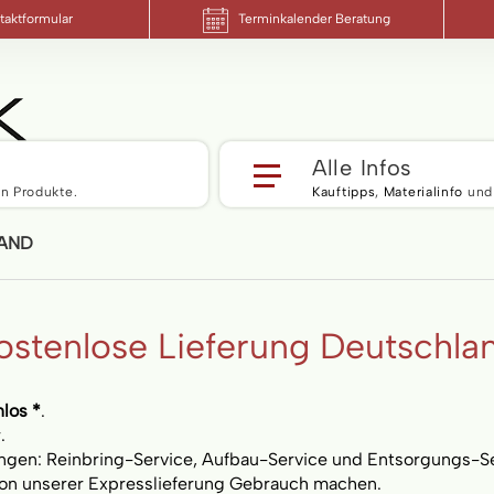
aktformular
Terminkalender Beratung
Alle Infos
n Produkte.
Kauftipps
,
Materialinfo
und
LAND
ostenlose Lieferung Deutschla
nlos *
.
.
ngen: Reinbring-Service, Aufbau-Service und Entsorgungs-Se
on unserer Expresslieferung Gebrauch machen.