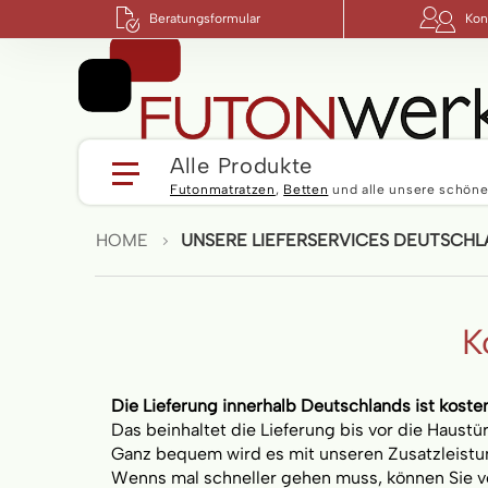
Beratungsformular
Kont
Alle Produkte
Futonmatratzen
,
Betten
und alle unsere schöne
HOME
UNSERE LIEFERSERVICES DEUTSCH
K
Die Lieferung innerhalb Deutschlands ist koste
Das beinhaltet die Lieferung bis vor die Haustür
Ganz bequem wird es mit unseren Zusatzleistu
Wenns mal schneller gehen muss, können Sie v