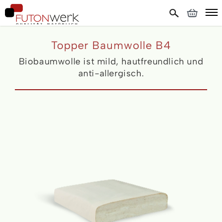
Topper Baumwolle B4
Biobaumwolle ist mild, hautfreundlich und
anti-allergisch.
Skip
to
the
end
of
the
images
gallery