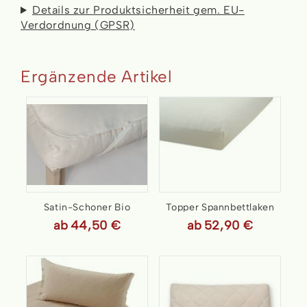
Details zur Produktsicherheit gem. EU-
Verdordnung (GPSR)
Ergänzende Artikel
Satin-Schoner Bio
Topper Spannbettlaken
ab
44,50 €
ab
Jersey, bio
52,90 €