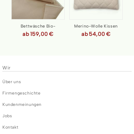
Bettwäsche Bio-
Merino-Wolle Kissen
ab
Chambray pur
159,00 €
ab
54,00 €
Wir
Über uns
Firmengeschichte
Kundenmeinungen
Jobs
Kontakt