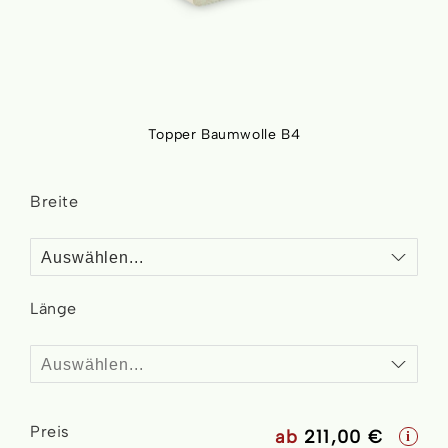
Topper Baumwolle B4
Skip
to
Breite
the
beginning
of
the
images
Länge
gallery
Bezug auswählen
Preis
ab
211,00 €
i